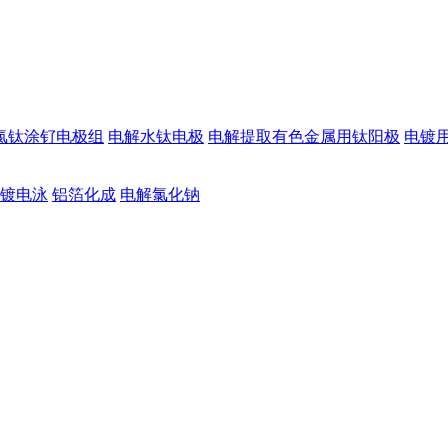
氯钛涂钌电极组
电解水钛电极
电解提取有色金属用钛阳极
电镀
镀电泳
铝箔化成
电解氯化钠