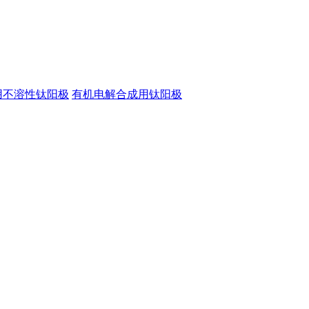
用不溶性钛阳极
有机电解合成用钛阳极