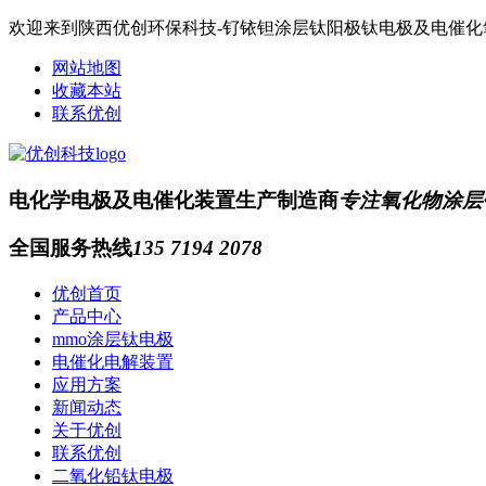
欢迎来到陕西优创环保科技-钌铱钽涂层钛阳极钛电极及电催
网站地图
收藏本站
联系优创
电化学电极及电催化装置生产制造商
专注氧化物涂层
全国服务热线
135 7194 2078
优创首页
产品中心
mmo涂层钛电极
电催化电解装置
应用方案
新闻动态
关于优创
联系优创
二氧化铅钛电极