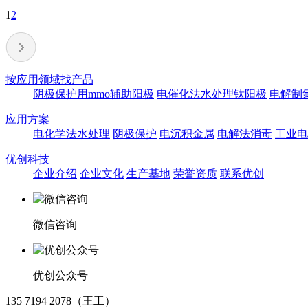
1
2
按应用领域找产品
阴极保护用mmo辅助阳极
电催化法水处理钛阳极
电解制
应用方案
电化学法水处理
阴极保护
电沉积金属
电解法消毒
工业电
优创科技
企业介绍
企业文化
生产基地
荣誉资质
联系优创
微信咨询
优创公众号
135 7194 2078（王工）