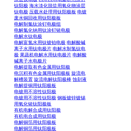
钛阳极
海水淡化脱盐用氧化物涂层
钛电极
压载水处理用钛阳极板
电镀
废水铜回收用钛阳极板
电解制氯钛涂钌电极组
电解氯化钠用钛涂钌铱电极
电解水钛电极
电解富氢水用钛镀铂电极
电解酸碱
离子水用钛电极片
电解水制氢钛电
极
果蔬机电解水用钛电极片
电解酸
碱离子水电极片
电解提取有色金属用钛阳极
电沉积有色金属用钛阳极板
旋流电
解槽装置
旋流电解钛阳极棒
蚀刻液
电解提铜用钛阳极板
电镀用不溶性钛阳极
电镀用不溶性钛阳极
钢板镀锌镀锡
用氧化铱钛阳极板
有机电解合成用钛阳极
有机电合成用钛阳极
电解铜箔用钛阳极板
电解铜箔用钛阳极板