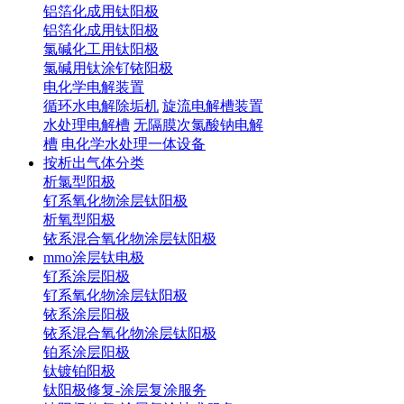
铝箔化成用钛阳极
铝箔化成用钛阳极
氯碱化工用钛阳极
氯碱用钛涂钌铱阳极
电化学电解装置
循环水电解除垢机
旋流电解槽装置
水处理电解槽
无隔膜次氯酸钠电解
槽
电化学水处理一体设备
按析出气体分类
析氯型阳极
钌系氧化物涂层钛阳极
析氧型阳极
铱系混合氧化物涂层钛阳极
mmo涂层钛电极
钌系涂层阳极
钌系氧化物涂层钛阳极
铱系涂层阳极
铱系混合氧化物涂层钛阳极
铂系涂层阳极
钛镀铂阳极
钛阳极修复-涂层复涂服务