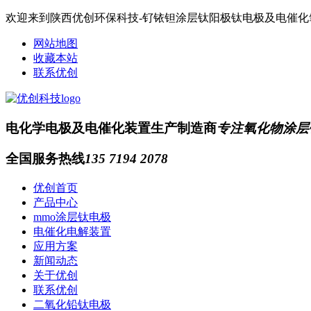
欢迎来到陕西优创环保科技-钌铱钽涂层钛阳极钛电极及电催
网站地图
收藏本站
联系优创
电化学电极及电催化装置生产制造商
专注氧化物涂层
全国服务热线
135 7194 2078
优创首页
产品中心
mmo涂层钛电极
电催化电解装置
应用方案
新闻动态
关于优创
联系优创
二氧化铅钛电极