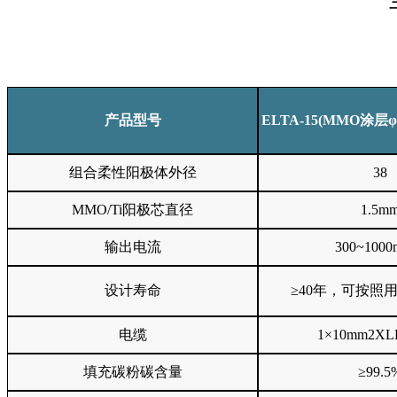
产品型号
ELTA-15(MMO涂层
组合柔性阳极体外径
38
MMO/Ti阳极芯直径
1.5m
输出电流
300~100
设计寿命
≥40年，可按照
电缆
1×10mm
2XL
填充碳粉碳含量
≥99.5