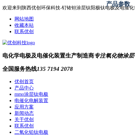
产品参数
欢迎来到陕西优创环保科技-钌铱钽涂层钛阳极钛电极及电催
网站地图
收藏本站
联系优创
电化学电极及电催化装置生产制造商
专注氧化物涂层
全国服务热线
135 7194 2078
优创首页
产品中心
mmo涂层钛电极
电催化电解装置
应用方案
新闻动态
关于优创
联系优创
二氧化铅钛电极