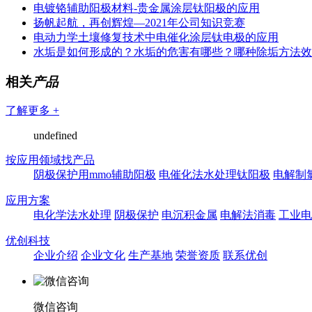
电镀铬辅助阳极材料-贵金属涂层钛阳极的应用
扬帆起航，再创辉煌—2021年公司知识竞赛
电动力学土壤修复技术中电催化涂层钛电极的应用
水垢是如何形成的？水垢的危害有哪些？哪种除垢方法效
相关
产品
了解更多 +
undefined
按应用领域找产品
阴极保护用mmo辅助阳极
电催化法水处理钛阳极
电解制
应用方案
电化学法水处理
阴极保护
电沉积金属
电解法消毒
工业电
优创科技
企业介绍
企业文化
生产基地
荣誉资质
联系优创
微信咨询