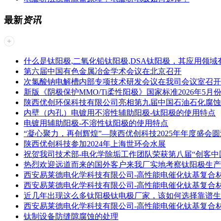
最新
资讯
什么是钛阳极,二氧化铅钛阳极,DSA钛阳极，其应用领域
第六届中国有色金属冶金学术会议在北京召开
次氯酸钠电解槽内部专项技术研发会议在我司会议室召开
新版《阴极保护MMO/Ti柔性阳极》国家标准2026年5月
陕西优创环保科技有限公司亮相第九届中国石油石化腐蚀
内壁（内孔）电镀用不溶性辅助阳极-钛阳极的使用特点
电镀用辅助阳极-不溶性钛阳极的使用特点
“凝心聚力，再创辉煌”—陕西优创科技2025年年度盛会
陕西优创科技参加2024年上海世环会水展
祝贺我司技术部-电化学除垢工作团队荣获第八届“创客中
热烈欢迎远道而来的国外客户来我厂实地考察钛阳极生产
西安易莱德电化学科技有限公司-高性能电催化钛基复合
西安易莱德电化学科技有限公司-高性能电催化钛基复合
近几年出现这么多钛阳极钛电极厂家，该如何选择靠谱生
西安易莱德电化学科技有限公司-高性能电催化钛基复合
钛制设备防缝隙腐蚀的处理