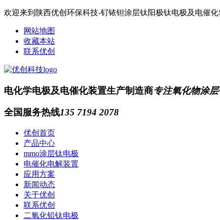
欢迎来到陕西优创环保科技-钌铱钽涂层钛阳极钛电极及电催
网站地图
收藏本站
联系优创
电化学电极及电催化装置生产制造商
专注氧化物涂层
全国服务热线
135 7194 2078
优创首页
产品中心
mmo涂层钛电极
电催化电解装置
应用方案
新闻动态
关于优创
联系优创
二氧化铅钛电极