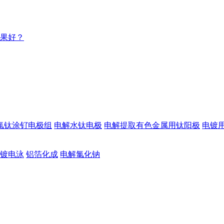
果好？
氯钛涂钌电极组
电解水钛电极
电解提取有色金属用钛阳极
电镀
镀电泳
铝箔化成
电解氯化钠