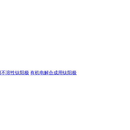
用不溶性钛阳极
有机电解合成用钛阳极